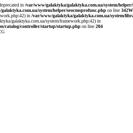
 deprecated in
/var/www/galaktyka/galaktyka.com.ua/system/helper
/galaktyka.com.ua/system/helper/seocmsprofunc.php
on line
342
W
ework.php:42) in
/var/www/galaktyka/galaktyka.com.ua/system/libr
alaktyka/galaktyka.com.ua/system/framework.php:42) in
/catalog/controller/startup/startup.php
on line
204