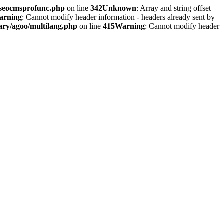
/seocmsprofunc.php
on line
342
Unknown
: Array and string offset
arning
: Cannot modify header information - headers already sent by
ary/agoo/multilang.php
on line
415
Warning
: Cannot modify header