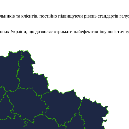
альників та клієнтів, постійно підвищуючи рівень стандартів галу
егіонах України, що дозволяє отримати найефективнішу логістичн