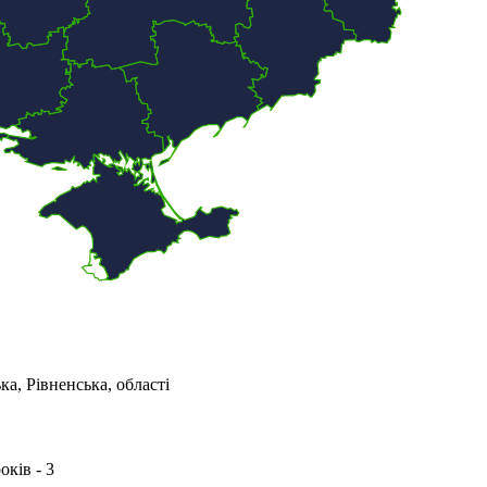
а, Рівненська, області
оків - 3